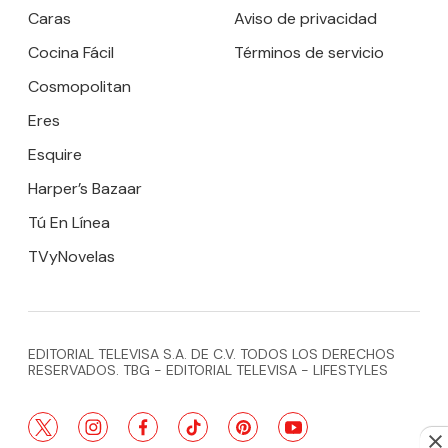
Caras
Aviso de privacidad
Cocina Fácil
Términos de servicio
Cosmopolitan
Eres
Esquire
Harper’s Bazaar
Tú En Línea
TVyNovelas
EDITORIAL TELEVISA S.A. DE C.V. TODOS LOS DERECHOS
RESERVADOS. TBG - EDITORIAL TELEVISA - LIFESTYLES
twitter
instagram
facebook
tiktok
pinterest
youtube