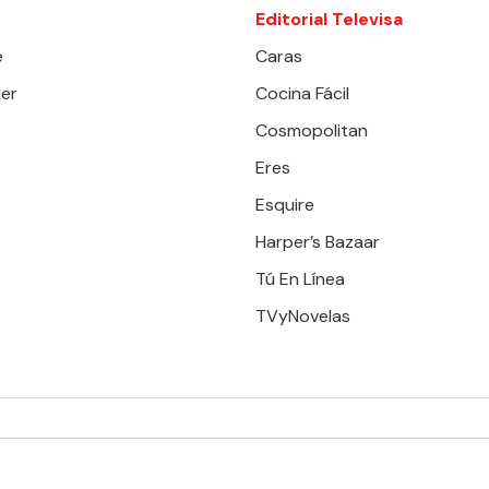
Editorial Televisa
e
Caras
er
Cocina Fácil
Cosmopolitan
Eres
Esquire
Harper’s Bazaar
Tú En Línea
TVyNovelas
RESERVADOS. TBG - EDITORIAL TELEVISA - LIFESTYLES