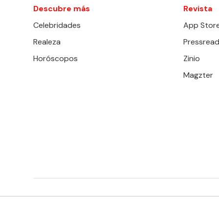
Descubre más
Revista
Celebridades
App Stor
Realeza
Pressread
Horóscopos
Zinio
Magzter
EDITORIAL TELEVISA S.A. DE C.V. TODOS LOS DERECHOS 