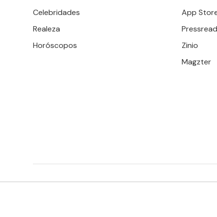
Celebridades
App Stor
Realeza
Pressread
Horóscopos
Zinio
Magzter
EDITORIAL TELEVISA S.A. DE C.V. TODOS LOS DERECHOS 