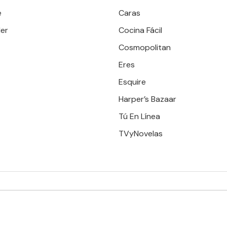
e
Caras
er
Cocina Fácil
Cosmopolitan
Eres
Esquire
Harper’s Bazaar
Tú En Línea
TVyNovelas
RESERVADOS. TBG - EDITORIAL TELEVISA - LIFESTYLES