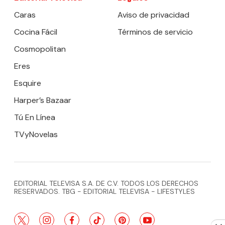
Caras
Aviso de privacidad
Cocina Fácil
Términos de servicio
Cosmopolitan
Eres
Esquire
Harper’s Bazaar
Tú En Línea
TVyNovelas
EDITORIAL TELEVISA S.A. DE C.V. TODOS LOS DERECHOS
RESERVADOS. TBG - EDITORIAL TELEVISA - LIFESTYLES
twitter
instagram
facebook
tiktok
pinterest
youtube