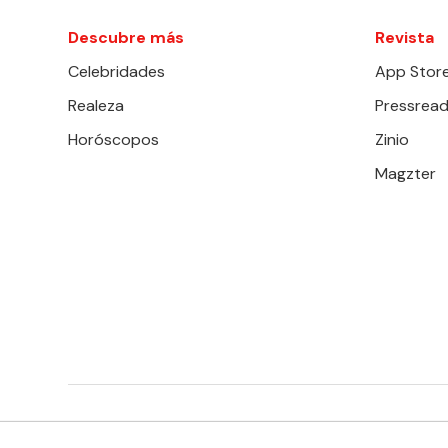
Descubre más
Revista
Celebridades
App Stor
Realeza
Pressread
Horóscopos
Zinio
Magzter
EDITORIAL TELEVISA S.A. DE C.V. TODOS LOS DERECHOS 