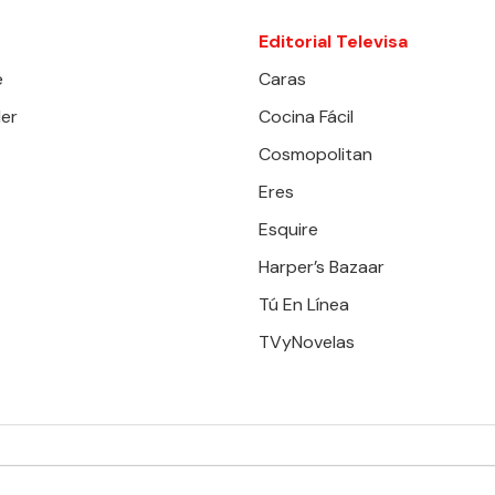
Editorial Televisa
e
Caras
er
Cocina Fácil
Cosmopolitan
Eres
Esquire
Harper’s Bazaar
Tú En Línea
TVyNovelas
RESERVADOS. TBG - EDITORIAL TELEVISA - LIFESTYLES