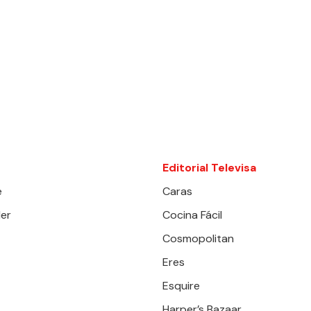
Editorial Televisa
e
Caras
er
Cocina Fácil
Cosmopolitan
Eres
Esquire
Harper’s Bazaar