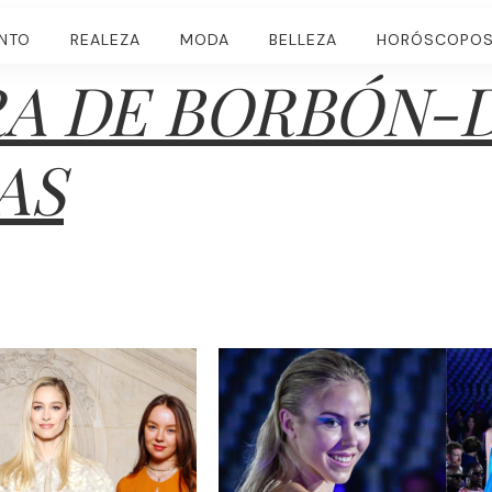
ENTO
REALEZA
MODA
BELLEZA
HORÓSCOPO
RA DE BORBÓN-
AS