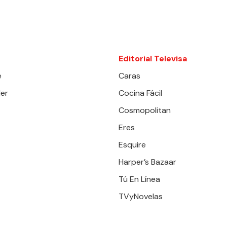
Editorial Televisa
e
Caras
er
Cocina Fácil
Cosmopolitan
Eres
Esquire
Harper’s Bazaar
Tú En Línea
TVyNovelas