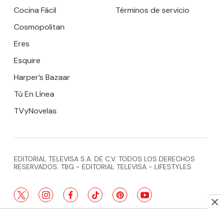
Cocina Fácil
Términos de servicio
Cosmopolitan
Eres
Esquire
Harper’s Bazaar
Tú En Línea
TVyNovelas
EDITORIAL TELEVISA S.A. DE C.V. TODOS LOS DERECHOS
RESERVADOS. TBG - EDITORIAL TELEVISA - LIFESTYLES
twitter
instagram
facebook
tiktok
pinterest
youtube