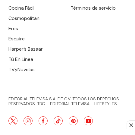
Cocina Fácil
Términos de servicio
Cosmopolitan
Eres
Esquire
Harper’s Bazaar
Tú En Línea
TVyNovelas
EDITORIAL TELEVISA S.A. DE C.V. TODOS LOS DERECHOS
RESERVADOS. TBG - EDITORIAL TELEVISA - LIFESTYLES
twitter
instagram
facebook
tiktok
pinterest
youtube