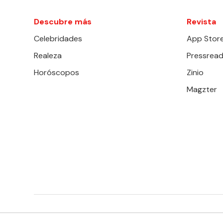
Descubre más
Revista
Celebridades
App Stor
Realeza
Pressread
Horóscopos
Zinio
Magzter
EDITORIAL TELEVISA S.A. DE C.V. TODOS LOS DERECHOS 