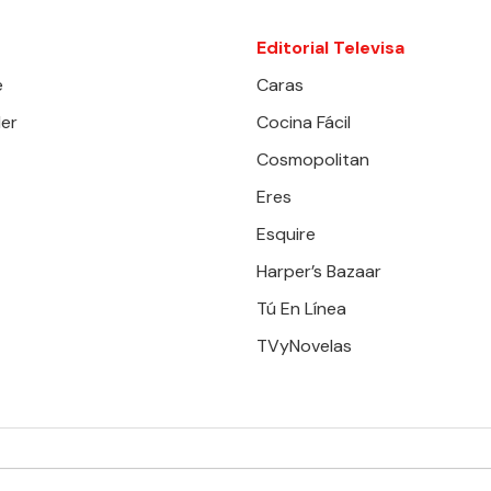
Editorial Televisa
e
Caras
er
Cocina Fácil
Cosmopolitan
Eres
Esquire
Harper’s Bazaar
Tú En Línea
TVyNovelas
RESERVADOS. TBG - EDITORIAL TELEVISA - LIFESTYLES