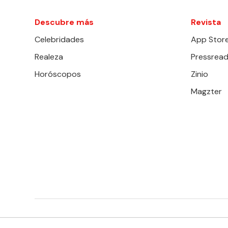
Descubre más
Revista
Celebridades
App Stor
Realeza
Pressread
Horóscopos
Zinio
Magzter
EDITORIAL TELEVISA S.A. DE C.V. TODOS LOS DERECHOS 