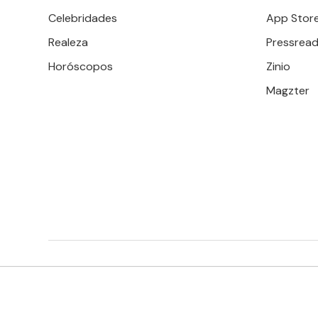
Celebridades
App Stor
Realeza
Pressread
Horóscopos
Zinio
Magzter
EDITORIAL TELEVISA S.A. DE C.V. TODOS LOS DERECHOS 