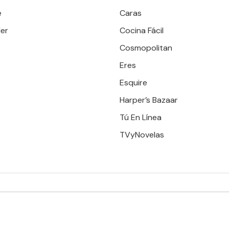
e
Caras
er
Cocina Fácil
Cosmopolitan
Eres
Esquire
Harper’s Bazaar
Tú En Línea
TVyNovelas
RESERVADOS. TBG - EDITORIAL TELEVISA - LIFESTYLES