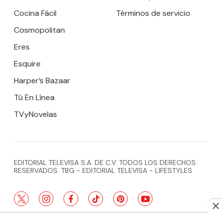
Cocina Fácil
Términos de servicio
Cosmopolitan
Eres
Esquire
Harper’s Bazaar
Tú En Línea
TVyNovelas
EDITORIAL TELEVISA S.A. DE C.V. TODOS LOS DERECHOS
RESERVADOS. TBG - EDITORIAL TELEVISA - LIFESTYLES
twitter
instagram
facebook
tiktok
pinterest
youtube