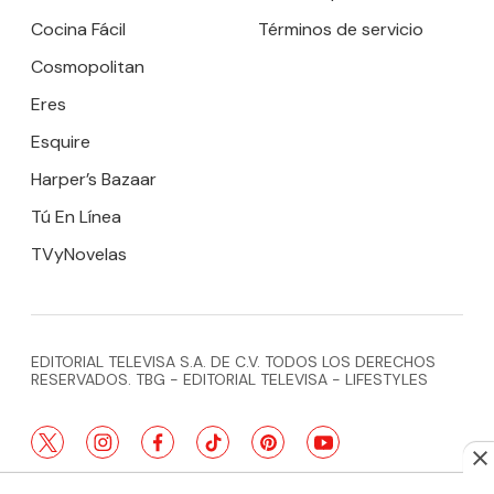
Cocina Fácil
Términos de servicio
Cosmopolitan
Eres
Esquire
Harper’s Bazaar
Tú En Línea
TVyNovelas
EDITORIAL TELEVISA S.A. DE C.V. TODOS LOS DERECHOS
RESERVADOS. TBG - EDITORIAL TELEVISA - LIFESTYLES
twitter
instagram
facebook
tiktok
pinterest
youtube