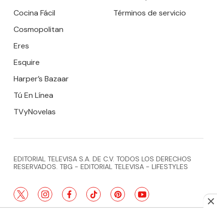
Cocina Fácil
Términos de servicio
Cosmopolitan
Eres
Esquire
Harper’s Bazaar
Tú En Línea
TVyNovelas
EDITORIAL TELEVISA S.A. DE C.V. TODOS LOS DERECHOS
RESERVADOS. TBG - EDITORIAL TELEVISA - LIFESTYLES
twitter
instagram
facebook
tiktok
pinterest
youtube