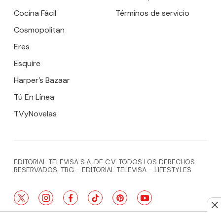
Cocina Fácil
Términos de servicio
Cosmopolitan
Eres
Esquire
Harper’s Bazaar
Tú En Línea
TVyNovelas
EDITORIAL TELEVISA S.A. DE C.V. TODOS LOS DERECHOS
RESERVADOS. TBG - EDITORIAL TELEVISA - LIFESTYLES
twitter
instagram
facebook
tiktok
pinterest
youtube