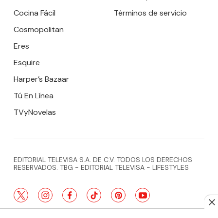
Cocina Fácil
Términos de servicio
Cosmopolitan
Eres
Esquire
Harper’s Bazaar
Tú En Línea
TVyNovelas
EDITORIAL TELEVISA S.A. DE C.V. TODOS LOS DERECHOS
RESERVADOS. TBG - EDITORIAL TELEVISA - LIFESTYLES
twitter
instagram
facebook
tiktok
pinterest
youtube