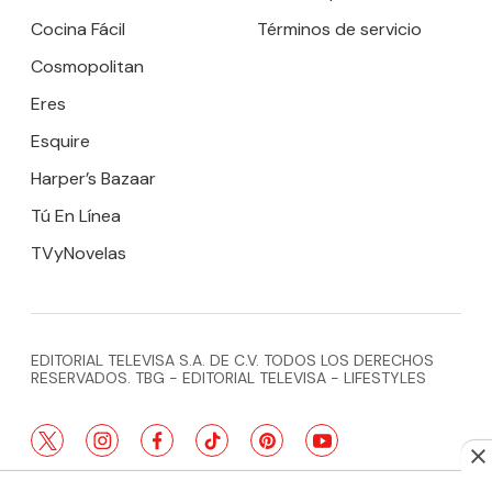
Cocina Fácil
Términos de servicio
Cosmopolitan
Eres
Esquire
Harper’s Bazaar
Tú En Línea
TVyNovelas
EDITORIAL TELEVISA S.A. DE C.V. TODOS LOS DERECHOS
RESERVADOS. TBG - EDITORIAL TELEVISA - LIFESTYLES
twitter
instagram
facebook
tiktok
pinterest
youtube