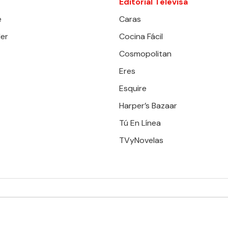
Editorial Televisa
e
Caras
er
Cocina Fácil
Cosmopolitan
Eres
Esquire
Harper’s Bazaar
Tú En Línea
TVyNovelas
RESERVADOS. TBG - EDITORIAL TELEVISA - LIFESTYLES