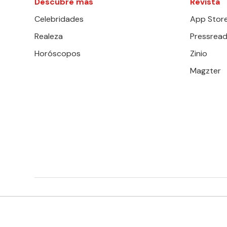
Descubre más
Revista
Celebridades
App Stor
Realeza
Pressread
Horóscopos
Zinio
Magzter
EDITORIAL TELEVISA S.A. DE C.V. TODOS LOS DERECHOS 