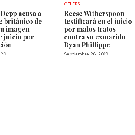
CELEBS
 Depp acusa a
Reese Witherspoon
e británico de
testificará en el juicio
su imagen
por malos tratos
 juicio por
contra su exmarido
ción
Ryan Phillippe
2020
Septiembre 26, 2019