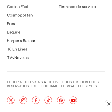
Cocina Fácil
Términos de servicio
Cosmopolitan
Eres
Esquire
Harper’s Bazaar
Tú En Línea
TVyNovelas
EDITORIAL TELEVISA S.A. DE C.V. TODOS LOS DERECHOS
RESERVADOS. TBG - EDITORIAL TELEVISA - LIFESTYLES
twitter
instagram
facebook
tiktok
pinterest
youtube