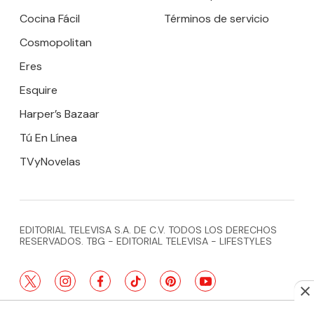
Cocina Fácil
Términos de servicio
Cosmopolitan
Eres
Esquire
Harper’s Bazaar
Tú En Línea
TVyNovelas
EDITORIAL TELEVISA S.A. DE C.V. TODOS LOS DERECHOS
RESERVADOS. TBG - EDITORIAL TELEVISA - LIFESTYLES
twitter
instagram
facebook
tiktok
pinterest
youtube