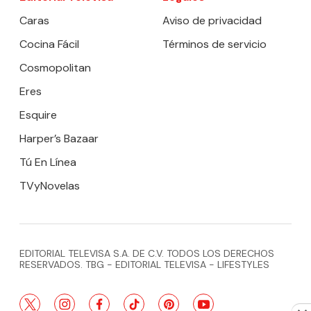
Caras
Aviso de privacidad
Cocina Fácil
Términos de servicio
Cosmopolitan
Eres
Esquire
Harper’s Bazaar
Tú En Línea
TVyNovelas
EDITORIAL TELEVISA S.A. DE C.V. TODOS LOS DERECHOS
RESERVADOS. TBG - EDITORIAL TELEVISA - LIFESTYLES
twitter
instagram
facebook
tiktok
pinterest
youtube