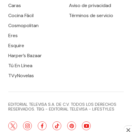
Caras
Aviso de privacidad
Cocina Fácil
Términos de servicio
Cosmopolitan
Eres
Esquire
Harper’s Bazaar
Tú En Línea
TVyNovelas
EDITORIAL TELEVISA S.A. DE C.V. TODOS LOS DERECHOS
RESERVADOS. TBG - EDITORIAL TELEVISA - LIFESTYLES
twitter
instagram
facebook
tiktok
pinterest
youtube