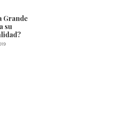
a Grande
a su
alidad?
019