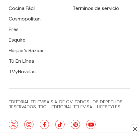
Cocina Fácil
Términos de servicio
Cosmopolitan
Eres
Esquire
Harper’s Bazaar
Tú En Línea
TVyNovelas
EDITORIAL TELEVISA S.A. DE C.V. TODOS LOS DERECHOS
RESERVADOS. TBG - EDITORIAL TELEVISA - LIFESTYLES
twitter
instagram
facebook
tiktok
pinterest
youtube