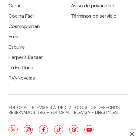
Caras
Aviso de privacidad
Cocina Fácil
Términos de servicio
Cosmopolitan
Eres
Esquire
Harper’s Bazaar
Tú En Línea
TVyNovelas
EDITORIAL TELEVISA S.A. DE C.V. TODOS LOS DERECHOS
RESERVADOS. TBG - EDITORIAL TELEVISA - LIFESTYLES
twitter
instagram
facebook
tiktok
pinterest
youtube