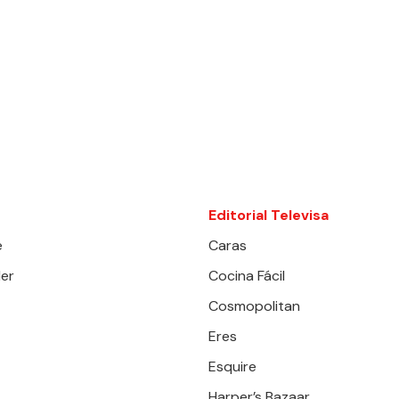
Editorial Televisa
e
Caras
er
Cocina Fácil
Cosmopolitan
Eres
Esquire
Harper’s Bazaar