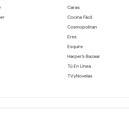
e
Caras
er
Cocina Fácil
Cosmopolitan
Eres
Esquire
Harper’s Bazaar
Tú En Línea
TVyNovelas
RESERVADOS. TBG - EDITORIAL TELEVISA - LIFESTYLES