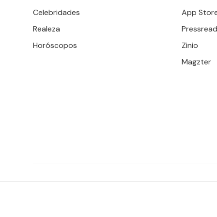
Celebridades
App Stor
Realeza
Pressread
Horóscopos
Zinio
Magzter
EDITORIAL TELEVISA S.A. DE C.V. TODOS LOS DERECHOS 