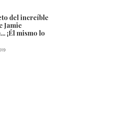
eto del increíble
de Jamie
.. ¡Él mismo lo
019