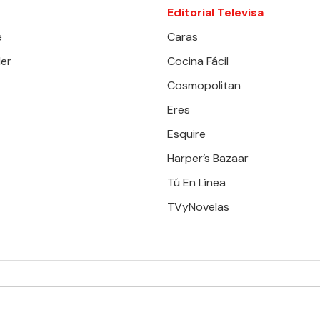
Editorial Televisa
e
Caras
er
Cocina Fácil
Cosmopolitan
Eres
Esquire
Harper’s Bazaar
Tú En Línea
TVyNovelas
RESERVADOS. TBG - EDITORIAL TELEVISA - LIFESTYLES