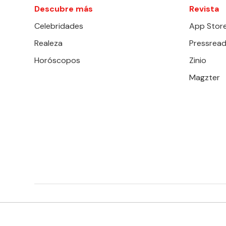
Descubre más
Revista
Celebridades
App Stor
Realeza
Pressread
Horóscopos
Zinio
Magzter
EDITORIAL TELEVISA S.A. DE C.V. TODOS LOS DERECHOS 