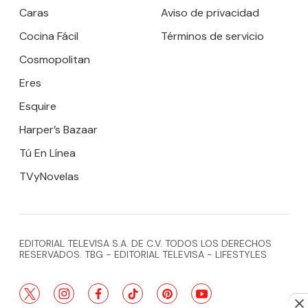
Caras
Aviso de privacidad
Cocina Fácil
Términos de servicio
Cosmopolitan
Eres
Esquire
Harper’s Bazaar
Tú En Línea
TVyNovelas
EDITORIAL TELEVISA S.A. DE C.V. TODOS LOS DERECHOS
RESERVADOS. TBG - EDITORIAL TELEVISA - LIFESTYLES
twitter
instagram
facebook
tiktok
pinterest
youtube