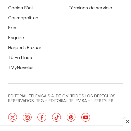
Cocina Fácil
Términos de servicio
Cosmopolitan
Eres
Esquire
Harper’s Bazaar
Tú En Línea
TVyNovelas
EDITORIAL TELEVISA S.A. DE C.V. TODOS LOS DERECHOS
RESERVADOS. TBG - EDITORIAL TELEVISA - LIFESTYLES
twitter
instagram
facebook
tiktok
pinterest
youtube