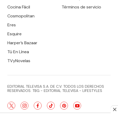
Cocina Fácil
Términos de servicio
Cosmopolitan
Eres
Esquire
Harper’s Bazaar
Tú En Línea
TVyNovelas
EDITORIAL TELEVISA S.A. DE C.V. TODOS LOS DERECHOS
RESERVADOS. TBG - EDITORIAL TELEVISA - LIFESTYLES
twitter
instagram
facebook
tiktok
pinterest
youtube