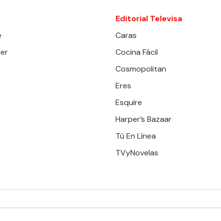
Editorial Televisa
e
Caras
er
Cocina Fácil
Cosmopolitan
Eres
Esquire
Harper’s Bazaar
Tú En Línea
TVyNovelas
RESERVADOS. TBG - EDITORIAL TELEVISA - LIFESTYLES