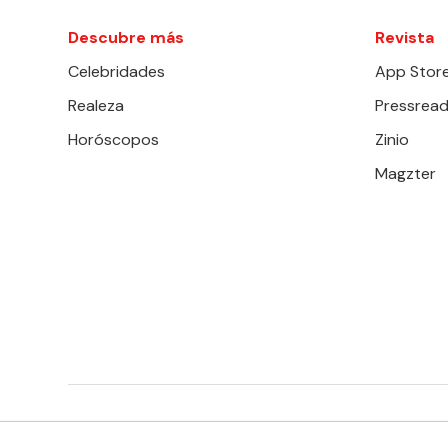
Descubre más
Revista
Celebridades
App Stor
Realeza
Pressread
Horóscopos
Zinio
Magzter
EDITORIAL TELEVISA S.A. DE C.V. TODOS LOS DERECHOS 