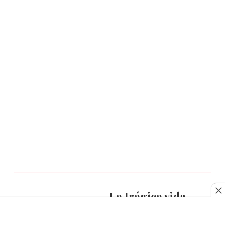
La trágica vida
de Farah Diba,
antigua