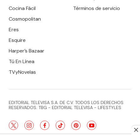
Cocina Fácil
Términos de servicio
Cosmopolitan
Eres
Esquire
Harper’s Bazaar
Tú En Línea
TVyNovelas
EDITORIAL TELEVISA S.A. DE C.V. TODOS LOS DERECHOS
RESERVADOS. TBG - EDITORIAL TELEVISA - LIFESTYLES
twitter
instagram
facebook
tiktok
pinterest
youtube