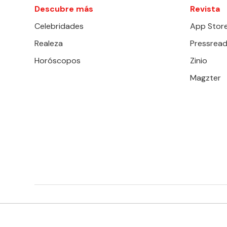
Descubre más
Revista
Celebridades
App Stor
Realeza
Pressread
Horóscopos
Zinio
Magzter
EDITORIAL TELEVISA S.A. DE C.V. TODOS LOS DERECHOS 