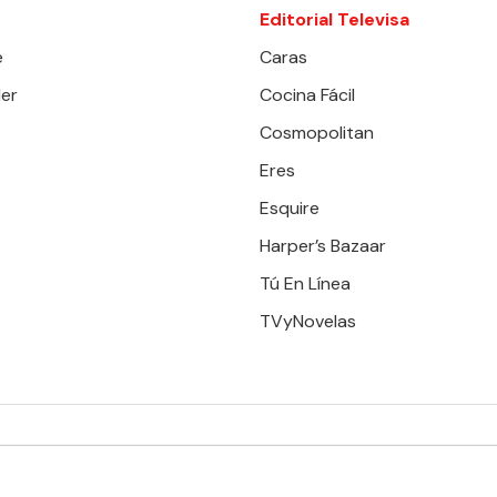
Editorial Televisa
e
Caras
er
Cocina Fácil
Cosmopolitan
Eres
Esquire
Harper’s Bazaar
Tú En Línea
TVyNovelas
RESERVADOS. TBG - EDITORIAL TELEVISA - LIFESTYLES