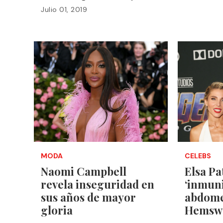
Julio 01, 2019
MODA
CELEBS
Naomi Campbell
Elsa Pa
revela inseguridad en
‘inmuni
sus años de mayor
abdome
gloria
Hemsw