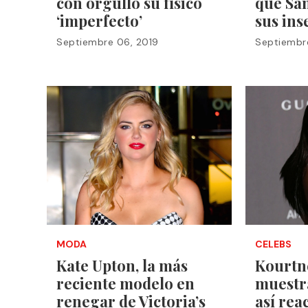
con orgullo su físico
que Sa
‘imperfecto’
sus in
Septiembre 06, 2019
Septiembr
MODA
CELEBS
Kate Upton, la más
Kourtn
reciente modelo en
muestra
renegar de Victoria’s
así rea