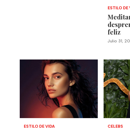
ESTILO DE 
Medita
despren
feliz
Julio 31, 2
ESTILO DE VIDA
CELEBS