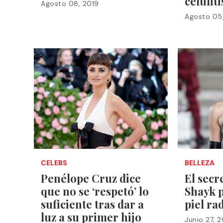
celuliti
Agosto 08, 2019
Agosto 05
CELEBS
BELLEZA
Penélope Cruz dice
El secr
que no se ‘respetó’ lo
Shayk p
suficiente tras dar a
piel ra
luz a su primer hijo
Junio 27, 