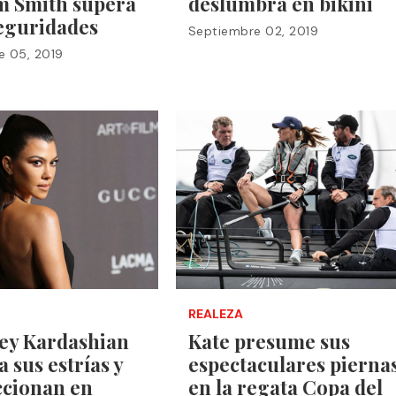
m Smith supera
deslumbra en bikini
seguridades
Septiembre 02, 2019
e 05, 2019
REALEZA
ey Kardashian
Kate presume sus
 sus estrías y
espectaculares pierna
ccionan en
en la regata Copa del