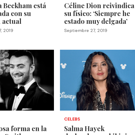
a Beckham está
Céline Dion reivindica
ada con su
su físico: ‘Siempre he
 actual
estado muy delgada’
, 2019
Septiembre 27, 2019
CELEBS
osa forma en la
Salma Hayek