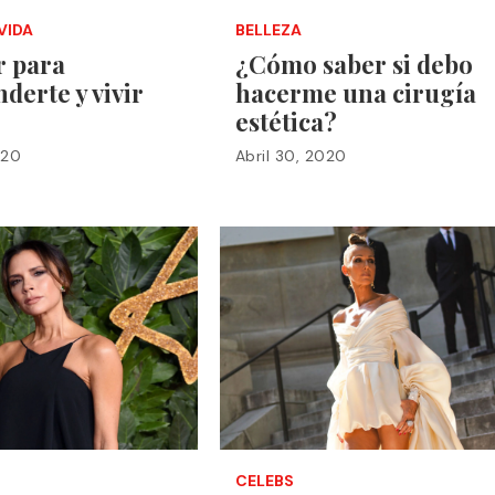
VIDA
BELLEZA
r para
¿Cómo saber si debo
derte y vivir
hacerme una cirugía
estética?
020
Abril 30, 2020
CELEBS