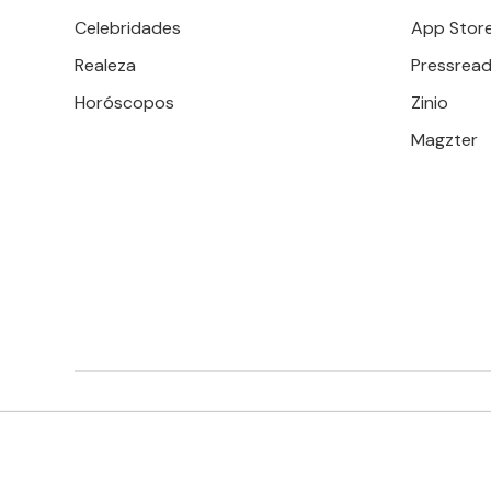
Celebridades
App Stor
Realeza
Pressread
Horóscopos
Zinio
Magzter
EDITORIAL TELEVISA S.A. DE C.V. TODOS LOS DERECHOS 