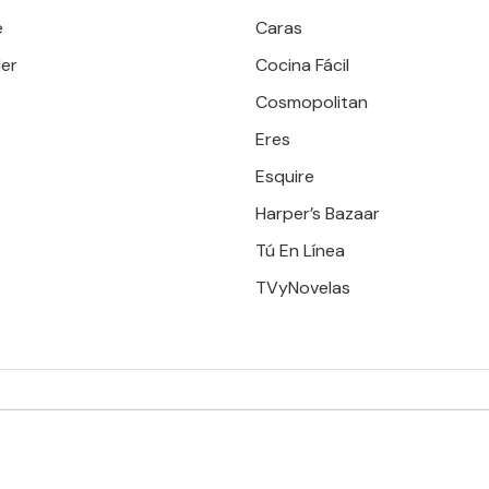
e
Caras
er
Cocina Fácil
Cosmopolitan
Eres
Esquire
Harper’s Bazaar
Tú En Línea
TVyNovelas
RESERVADOS. TBG - EDITORIAL TELEVISA - LIFESTYLES