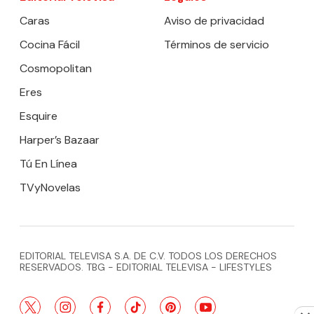
Caras
Aviso de privacidad
Cocina Fácil
Términos de servicio
Cosmopolitan
Eres
Esquire
Harper’s Bazaar
Tú En Línea
TVyNovelas
EDITORIAL TELEVISA S.A. DE C.V. TODOS LOS DERECHOS
RESERVADOS. TBG - EDITORIAL TELEVISA - LIFESTYLES
twitter
instagram
facebook
tiktok
pinterest
youtube