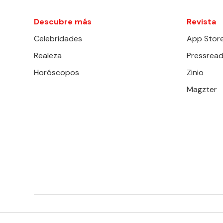
Descubre más
Revista
Celebridades
App Stor
Realeza
Pressread
Horóscopos
Zinio
Magzter
EDITORIAL TELEVISA S.A. DE C.V. TODOS LOS DERECHOS 