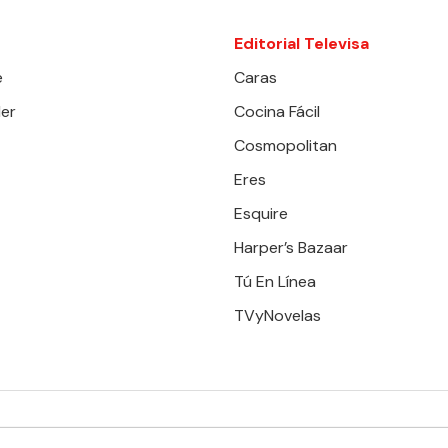
Editorial Televisa
e
Caras
er
Cocina Fácil
Cosmopolitan
Eres
Esquire
Harper’s Bazaar
Tú En Línea
TVyNovelas
RESERVADOS. TBG - EDITORIAL TELEVISA - LIFESTYLES