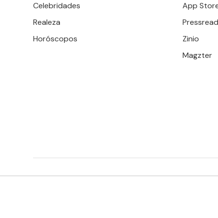
Celebridades
App Stor
Realeza
Pressread
Horóscopos
Zinio
Magzter
EDITORIAL TELEVISA S.A. DE C.V. TODOS LOS DERECHOS 