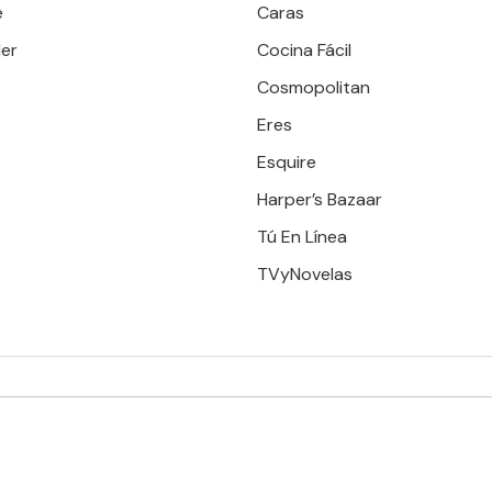
e
Caras
er
Cocina Fácil
Cosmopolitan
Eres
Esquire
Harper’s Bazaar
Tú En Línea
TVyNovelas
RESERVADOS. TBG - EDITORIAL TELEVISA - LIFESTYLES