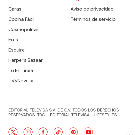
Caras
Aviso de privacidad
Cocina Fácil
Términos de servicio
Cosmopolitan
Eres
Esquire
Harper’s Bazaar
Tú En Línea
TVyNovelas
EDITORIAL TELEVISA S.A. DE C.V. TODOS LOS DERECHOS
RESERVADOS. TBG - EDITORIAL TELEVISA - LIFESTYLES
twitter
instagram
facebook
tiktok
pinterest
youtube