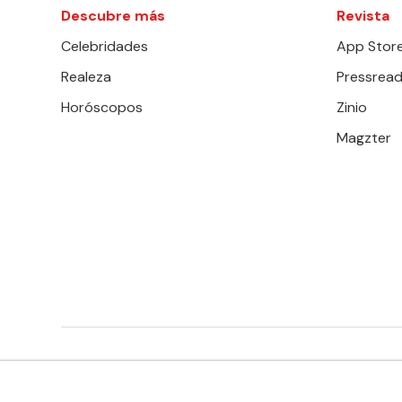
Descubre más
Revista
Celebridades
App Stor
Realeza
Pressread
Horóscopos
Zinio
Magzter
EDITORIAL TELEVISA S.A. DE C.V. TODOS LOS DERECHOS 