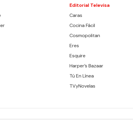
Editorial Televisa
e
Caras
er
Cocina Fácil
Cosmopolitan
Eres
Esquire
Harper’s Bazaar
Tú En Línea
TVyNovelas
RESERVADOS. TBG - EDITORIAL TELEVISA - LIFESTYLES