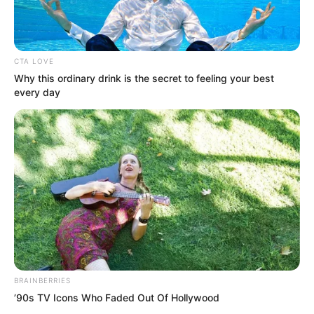
igual de sexy que cuando era joven. De hecho, me
siento más sexy. Miro las fotografías de cuando era
más joven y me gusta más el aspecto que tengo ahora
porque he vivido más”, añadió.
Por esa razón
,
Susan
descarta completamente la idea
de pasar por el quirófano
para luchar contra el paso
del tiempo.
“Cuando veo a la gente que se ha operado mucho no
me parece bonito. Es el mejor ejemplo del miedo [a
envejecer]. Resulta muy poco atractivo y demuestra
que esa persona no asume lo que le está sucediendo
de forma natural. La belleza proviene del interior, de
vivir de una forma agradecida y de comprender que
todo escapa a tu control. Cuando cumplí los 40,
cuando me convertí en madre, nunca sentí que