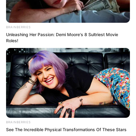
Vanidades
RELACIONADO
REALEZA