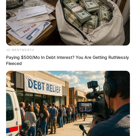
Descubre más
Revista
Celebridades
App Store
Realeza
Pressreader
Horóscopos
Zinio