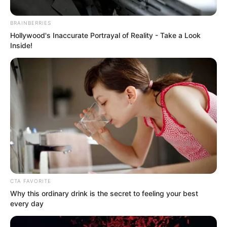
La actriz revela que se siente más a gusto que nunca
en su propia piel
El secreto de Susan Sarandon
para seguir luciendo
un aspecto radiante a sus 69 años es llevar un estilo
de vida saludable, alejarse de las situaciones y
personas “tóxicas” y practicar sexo tan a menudo
como le resulte posible.
"¡El
sexo! Eso es muy bueno para la piel
. La risa y el
sexo, si tienes la suerte de conseguir ambas cosas, las
dos son muy importantes. Tienes que cuidarte. Para