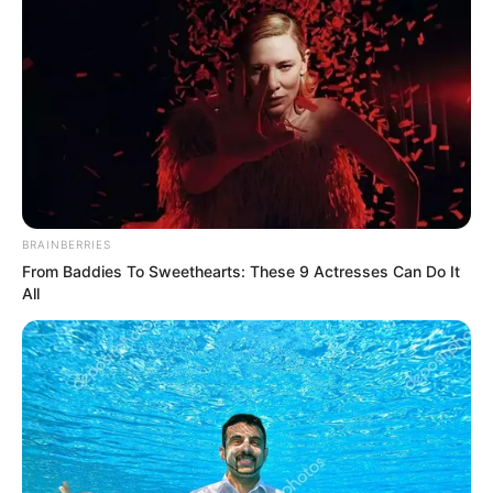
seguir joven y en forma tienes que eliminar todas las
cosas tóxicas de tu vida. ¡Y a la gente tóxica! He reñido
a unas cuantas celebridades más jóvenes a las que he
visto fumando. Les he dicho: '¿Qué estás haciendo?
¿Estás loca? ¿Te tomas un zumo verde por las
mañanas y te fumas un cigarrillo por la noche?’”,
explicó la intérprete en una entrevista a la revista
You
.
Ahora
Susan
se siente más a gusto que nunca en su
propia piel
, más incluso que cuando era una
jovencita.
“No soy el tipo de mujer que se siente cómoda
pasando el rato en un bar seduciendo a hombres. No
creo que ese haya sido nunca mi caso. Pero me siento