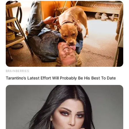
¿Qué música escucha la
princesa Leonor? Lo que
se sabe de la playlist de la
futura reina de España
·
Agosto 08, 2026
Isamar Escobar
BELLEZA
6 colores de esmalte que