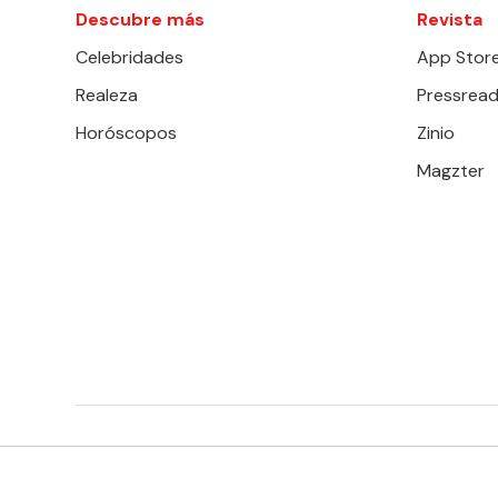
Descubre más
Revista
Celebridades
App Stor
Realeza
Pressread
Horóscopos
Zinio
Magzter
EDITORIAL TELEVISA S.A. DE C.V. TODOS LOS DERECHOS 