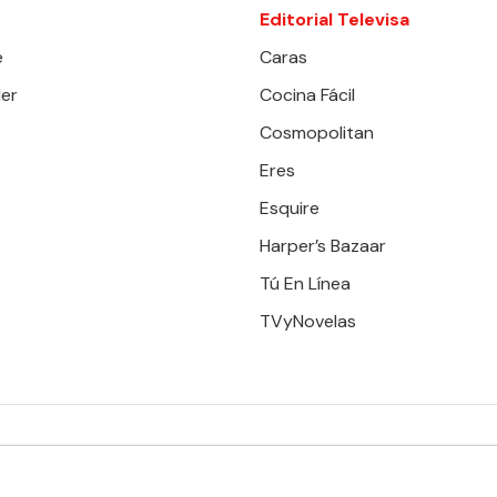
Editorial Televisa
e
Caras
er
Cocina Fácil
Cosmopolitan
Eres
Esquire
Harper’s Bazaar
Tú En Línea
TVyNovelas
RESERVADOS. TBG - EDITORIAL TELEVISA - LIFESTYLES