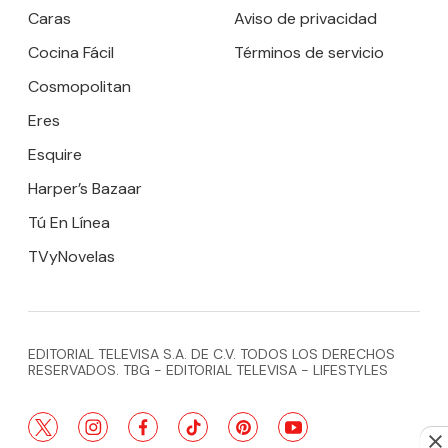
Caras
Aviso de privacidad
Cocina Fácil
Términos de servicio
Cosmopolitan
Eres
Esquire
Harper’s Bazaar
Tú En Línea
TVyNovelas
EDITORIAL TELEVISA S.A. DE C.V. TODOS LOS DERECHOS
RESERVADOS. TBG - EDITORIAL TELEVISA - LIFESTYLES
twitter
instagram
facebook
tiktok
pinterest
youtube