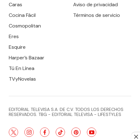
Caras
Aviso de privacidad
Cocina Fácil
Términos de servicio
Cosmopolitan
Eres
Esquire
Harper’s Bazaar
Tú En Línea
TVyNovelas
EDITORIAL TELEVISA S.A. DE C.V. TODOS LOS DERECHOS
RESERVADOS. TBG - EDITORIAL TELEVISA - LIFESTYLES
twitter
instagram
facebook
tiktok
pinterest
youtube