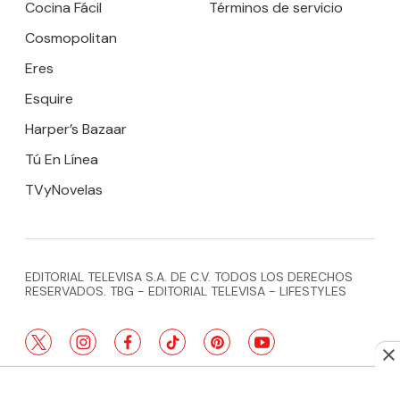
Cocina Fácil
Términos de servicio
Cosmopolitan
Eres
Esquire
Harper’s Bazaar
Tú En Línea
TVyNovelas
EDITORIAL TELEVISA S.A. DE C.V. TODOS LOS DERECHOS
RESERVADOS. TBG - EDITORIAL TELEVISA - LIFESTYLES
twitter
instagram
facebook
tiktok
pinterest
youtube