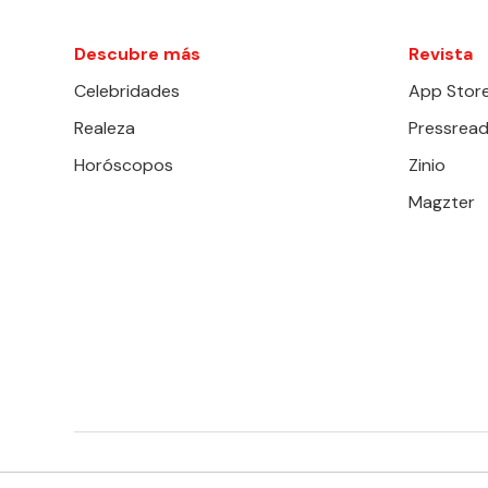
Descubre más
Revista
Celebridades
App Stor
Realeza
Pressread
Horóscopos
Zinio
Magzter
EDITORIAL TELEVISA S.A. DE C.V. TODOS LOS DERECHOS 