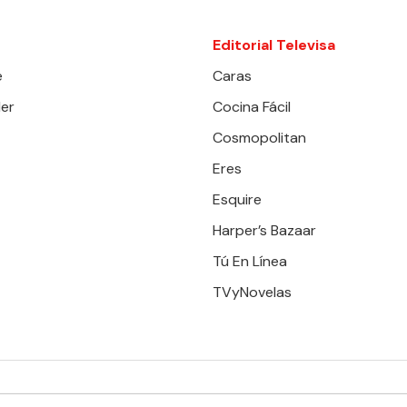
Editorial Televisa
e
Caras
er
Cocina Fácil
Cosmopolitan
Eres
Esquire
Harper’s Bazaar
Tú En Línea
TVyNovelas
RESERVADOS. TBG - EDITORIAL TELEVISA - LIFESTYLES