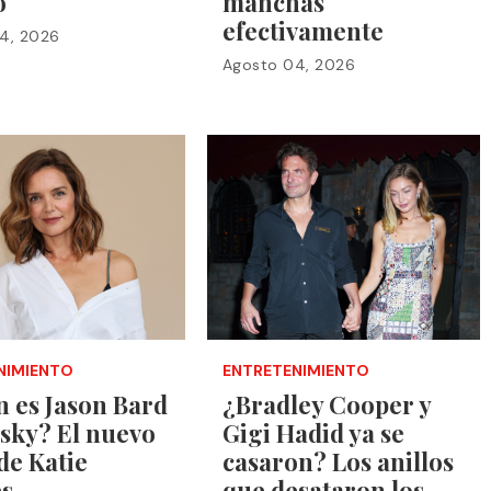
o
manchas
efectivamente
4, 2026
Agosto 04, 2026
NIMIENTO
ENTRETENIMIENTO
 es Jason Bard
¿Bradley Cooper y
sky? El nuevo
Gigi Hadid ya se
de Katie
casaron? Los anillos
s
que desataron los