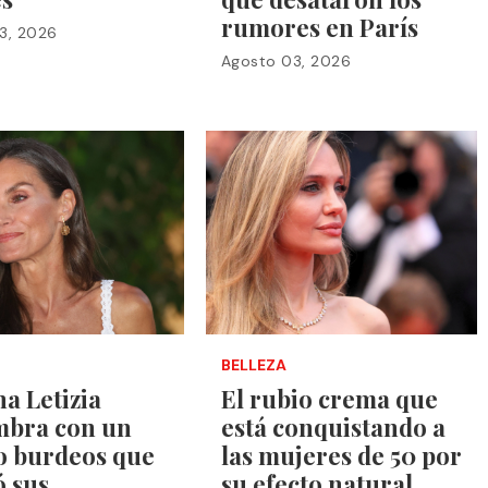
rumores en París
3, 2026
Agosto 03, 2026
BELLEZA
na Letizia
El rubio crema que
mbra con un
está conquistando a
o burdeos que
las mujeres de 50 por
ó sus
su efecto natural