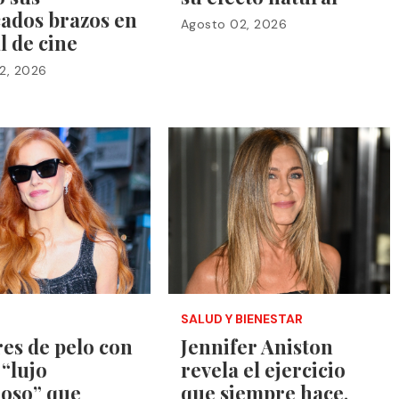
cados brazos en
Agosto 02, 2026
al de cine
2, 2026
SALUD Y BIENESTAR
res de pelo con
Jennifer Aniston
 “lujo
revela el ejercicio
ioso” que
que siempre hace,