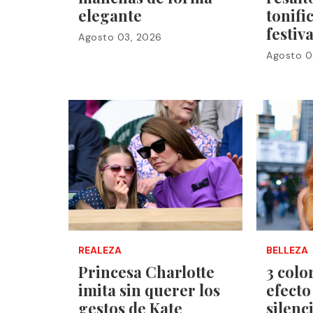
elegante
tonifi
festiv
Agosto 03, 2026
Agosto 0
REALEZA
BELLEZA
Princesa Charlotte
3 colo
imita sin querer los
efecto
gestos de Kate
silenc