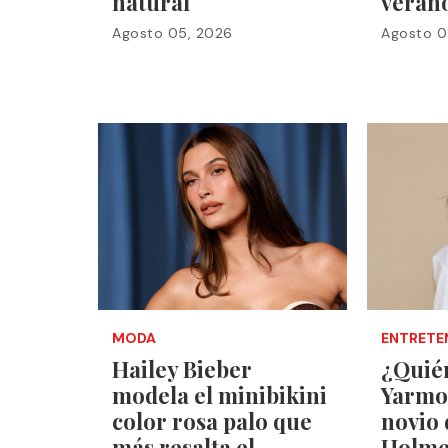
natural
veran
Agosto 05, 2026
Agosto 0
MODA
ENTRETE
Hailey Bieber
¿Quién
modela el minibikini
Yarmo
color rosa palo que
novio 
más resalta el
Holme