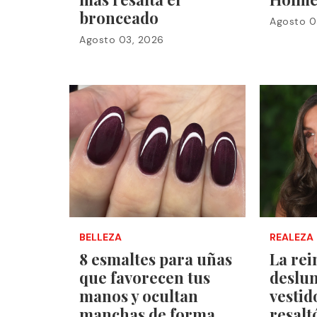
bronceado
Agosto 0
Agosto 03, 2026
BELLEZA
REALEZA
8 esmaltes para uñas
La rei
que favorecen tus
deslu
manos y ocultan
vestid
manchas de forma
resalt