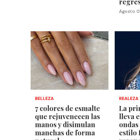
regre
Agosto 0
BELLEZA
REALEZA
7 colores de esmalte
La pr
que rejuvenecen las
lleva 
manos y disimulan
ondas 
manchas de forma
estilo