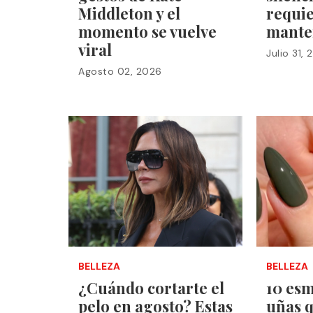
Middleton y el
requi
momento se vuelve
mante
viral
Julio 31,
Agosto 02, 2026
BELLEZA
BELLEZA
¿Cuándo cortarte el
10 esm
pelo en agosto? Estas
uñas q